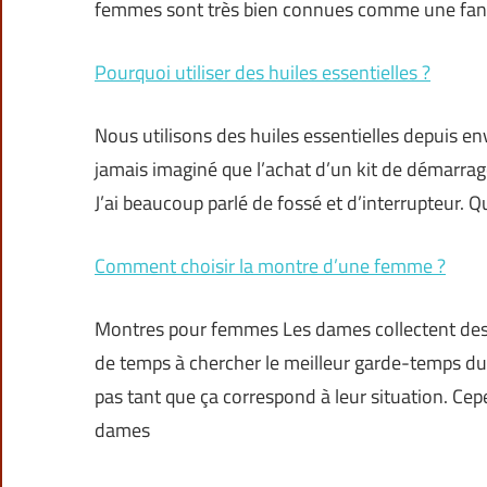
femmes sont très bien connues comme une fan d
Pourquoi utiliser des huiles essentielles ?
Nous utilisons des huiles essentielles depuis env
jamais imaginé que l’achat d’un kit de démarrage
J’ai beaucoup parlé de fossé et d’interrupteur. Q
Comment choisir la montre d’une femme ?
Montres pour femmes Les dames collectent des
de temps à chercher le meilleur garde-temps du
pas tant que ça correspond à leur situation. 
dames