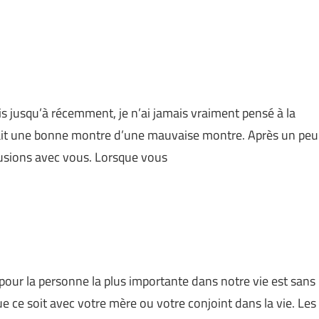
ais jusqu’à récemment, je n’ai jamais vraiment pensé à la
arait une bonne montre d’une mauvaise montre. Après un peu
lusions avec vous. Lorsque vous
pour la personne la plus importante dans notre vie est sans
ce soit avec votre mère ou votre conjoint dans la vie. Les