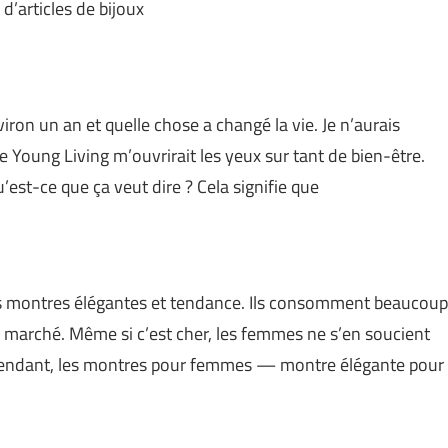
’articles de bijoux
iron un an et quelle chose a changé la vie. Je n’aurais
 Young Living m’ouvrirait les yeux sur tant de bien-être.
u’est-ce que ça veut dire ? Cela signifie que
 montres élégantes et tendance. Ils consomment beaucoup
 marché. Même si c’est cher, les femmes ne s’en soucient
Cependant, les montres pour femmes — montre élégante pour